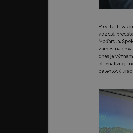
Pred testovací
vozidlá, predst
Maďarska. Spol
zamestnancov na
dnes je významn
alternatívnej e
patentový úrad p