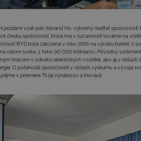
mi jazdami však pán Isbrand Ho, výkonný riaditeľ spoločnos
avil čínsku spoločnosť, ktorá má v súčasnosti továrne na vše
očnosť BYD bola založená v roku 1995 na výrobu batérií. V 
 celom svete, z toho 90 000 inžinierov. Pôvodný sortiment v
ým hráčom v odvetví elektrických vozidiel, ako aj v oblasti ž
nergie. O potenciáli spoločnosti v oblasti výskumu a vývoja s
rijme v priemere 75 jej vynálezov a inovácií.