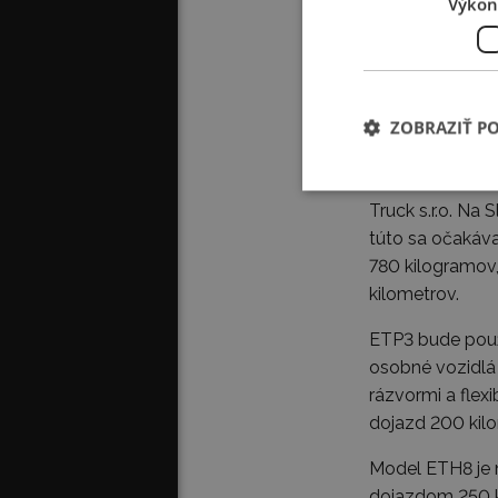
Výkon
Pozoruhodný je 
(osobných a úži
podobným tempom
celkovým počto
ZOBRAZIŤ P
Už viac ako des
nákladné vozidl
Truck s.r.o. Na
túto sa očakáva
780 kilogramov
kilometrov.
ETP3 bude použ
osobné vozidlá 
rázvormi a flex
dojazd 200 kilo
Model ETH8 je n
dojazdom 250 k