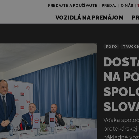
PREDAJTE A POUŽÍVAJTE
PREDAJ
O NÁS
VOZIDLÁ NA PRENÁJOM
P
FOTO
TRUCK 
DOST
NA P
SPOL
SLOV
Vďaka spoloč
pretekárskej 
nákladné vozi