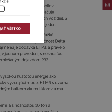
nkcie
i 1,86 milióna elektromobilov
Tento rok spoločnosť pokračuje
,37 milióna elektrických vozidiel. S
vetovým výrobcom číslo jeden.
JAŤ VŠETKO
 siaha od dodávok až po ťažké
 103 000 vozidiel. Spoločnosť Delta
 najmenší je dodávka ETP3, a práve o
i, v jednom prevedení, s nosnosťou
m zmiešaným dojazdom 233
 vysokou hustotou energie ako
sticky vyzerajúci model ETM6 s dvoma
s jedným balíkom akumulátorov a má
rmi, a s nosnosťou 10 ton a
komunálne a stavebné využitie.