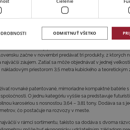
nosť
Cielenie
Fu
aj ich pokrok v automobilovom priemysle: v roku 2022 predal
tkových), čo je trikrát (!) viac ako v predchádzajúcom roku. 
 a do konca októbra opustilo jej výrobné závody viac ako 2
m 5,7 milióna vyrobených kusov sa spoločnosť BYD stala s
ODROBNOSTI
ODMIETNUŤ VŠETKO
PRI
ať rokov vyrábajú úžitkové vozidlá a sortiment ich výrobkov
á a luxusné autobusy, pričom zákazníkom dodali už viac ako
 Slovensku začne v novembri predávať tri produkty, z ktorých
 najväčší záujem. Zatiaľ sa môže objednávať v jednej veľkost
, nákladovým priestorom 3,5 metra kubického a teoretický
ívať rovnaké patentované, mimoriadne kompaktné batérie s
spoločnosti. O jednu kategóriu vyššie sa predstavuje futuri
ibilnou karosériou s nosnosťou 3,64 – 3,81 tony. Dodáva sa 
metrov, čo postačuje na rozvozy v meste.
ajväčší v rámci sortimentu, takisto sa dodáva s dvoma rázvo
ilometrov môže byť ekonomicky udržateľným základom pre 