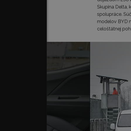
Skupina Delta, k
spolupráce. Súč
modelov BYD na
celoštátnej poh