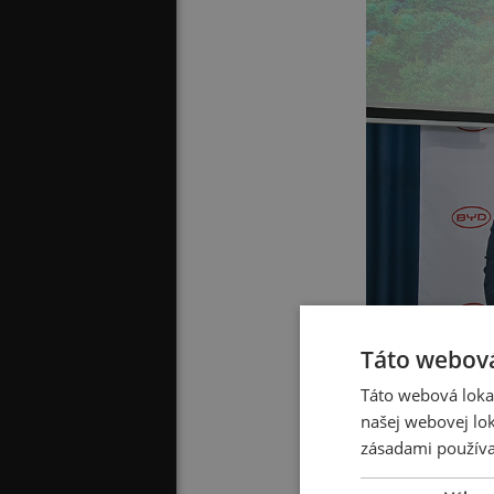
Táto webová
Táto webová lokal
našej webovej lok
zásadami používa