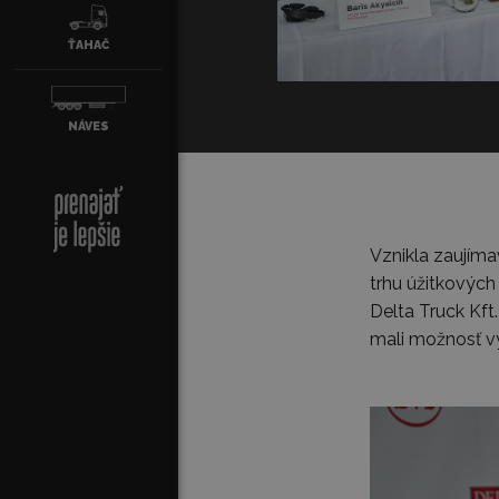
ŤAHAČ
NÁVES
Vznikla zaujíma
trhu úžitkových
Delta Truck Kft
mali možnosť v