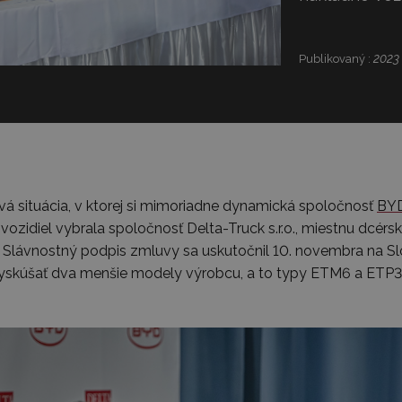
2023
Publikovaný :
vá situácia, v ktorej si mimoriadne dynamická spoločnosť
BYD
 vozidiel vybrala spoločnosť Delta-Truck s.r.o., miestnu dcér
. Slávnostný podpis zmluvy sa uskutočnil 10. novembra na Slova
yskúšať dva menšie modely výrobcu, a to typy ETM6 a ETP3