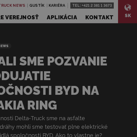
TRUCK NEWS
GUSTÍK
KARIÉRA
TEL:
+421 2 381 1 3673
SK
RE VEREJNOSŤ
APLIKÁCIA
KONTAKT
NEWS
ALI SME POZVANIE
ODUJATIE
OČNOSTI BYD NA
AKIA RING
nosti Delta-Truck sme na asfalte
dráhy mohli sme testovať plne elektrické
dlá spoločnosti BYD. Ako to vlastne je?