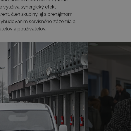
ne využíva synergický efekt
ent, člen skupiny, aj s prenájmom
vybudovaním servisného zázemia a
teľov a používateľov.