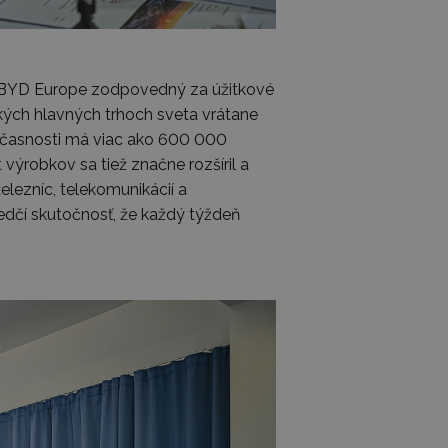
ti BYD Europe zodpovedný za úžitkové
tkých hlavných trhoch sveta vrátane
súčasnosti má viac ako 600 000
ýrobkov sa tiež značne rozšíril a
elezníc, telekomunikácií a
vedčí skutočnosť, že každý týždeň