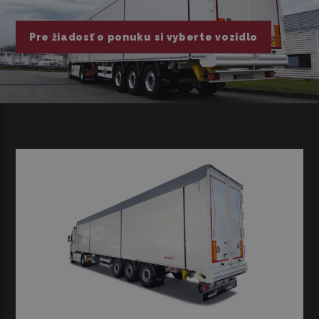
Pre žiadosť o ponuku si vyberte vozidlo