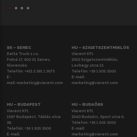
SK – SENEC
HU – SZIGETSZENTMIKLÓS
Delta Truck s.r.o.
Viarent Kft.
Poľná 17, 903 01 Senec,
2310 Szigetszentmiklós,
Slovensko
Leshegy utca 13.
Telefón:
+421 2 381 1 3673
Telefón:
+36 1 505 3500
E-
E-mail:
mail:
marketing@viarent.com
marketing@viarent.com
HU – BUDAPEST
HU – BUDAÖRS
Viarent Kft.
Viarent Kft.
1097 Budapest, Táblás utca
2040 Budaörs, Sport utca 6.
38.
Telefon:
+36 1 505 3500
Telefón:
+36 1 505 3500
E-mail:
E-mail:
marketing@viarent.com