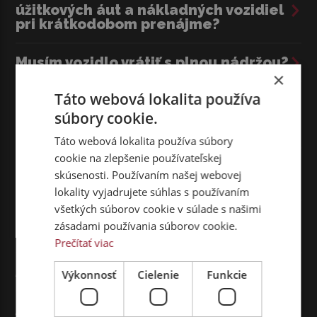
úžitkových áut a nákladných vozidiel
pri krátkodobom prenájme?
Musím vozidlo vrátiť s plnou nádržou?
×
Táto webová lokalita používa
Dokedy musím odovzdať nákladné
auto v prípade jednodňového
súbory cookie.
prenájmu?
Táto webová lokalita používa súbory
cookie na zlepšenie používateľskej
Ako si môžem prenajať vozidlo ako
skúsenosti. Používaním našej webovej
právnická osoba?
lokality vyjadrujete súhlas s používaním
všetkých súborov cookie v súlade s našimi
Čo je zahrnuté v sume za prenájom
zásadami používania súborov cookie.
ťahača?
Prečítať viac
Aké typy ťahačov si môžem prenajať?
Výkonnosť
Cielenie
Funkcie
Aké je štandardné vybavenie