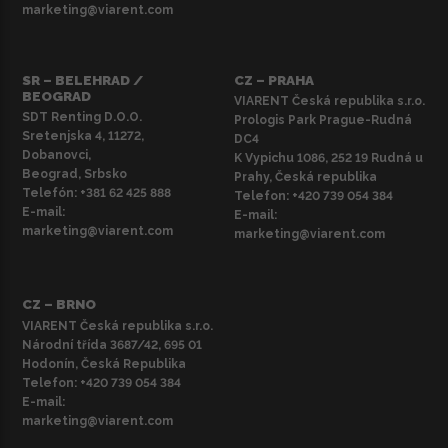
marketing@viarent.com
SR – BELEHRAD /
CZ – PRAHA
BEOGRAD
VIARENT Česká republika s.r.o.
SDT Renting D.O.O.
Prologis Park Prague-Rudná
Sretenjska 4, 11272,
DC4
Dobanovci,
K Vypichu 1086, 252 19 Rudná u
Beograd, Srbsko
Prahy, Česká republika
Telefón:
+381 62 425 888
Telefon:
+420 739 054 384
E-mail:
E-mail:
marketing@viarent.com
marketing@viarent.com
CZ – BRNO
VIARENT Česká republika s.r.o.
Národní třída 3687/42, 695 01
Hodonín, Česká Republika
Telefon:
+420 739 054 384
E-mail:
marketing@viarent.com