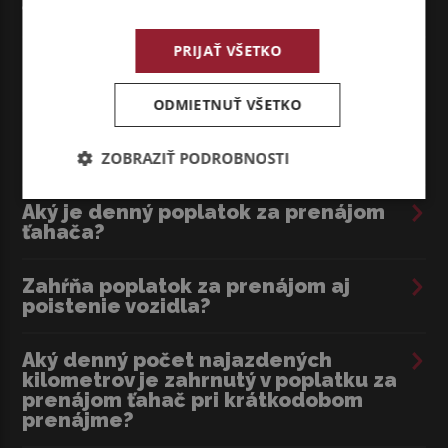
ťahačov?
PRIJAŤ VŠETKO
Na aké dlhé obdobie si môžem
prenajať ťahač?
ODMIETNUŤ VŠETKO
Môžem si vyzdvihnúť vozidlo v Senci a
odovzdať ho na inej pobočke?
ZOBRAZIŤ PODROBNOSTI
Aký je denný poplatok za prenájom
ťahača?
Zahŕňa poplatok za prenájom aj
poistenie vozidla?
Aký denný počet najazdených
kilometrov je zahrnutý v poplatku za
prenájom ťahač pri krátkodobom
prenájme?