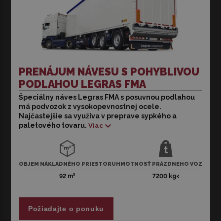
PRENÁJUM NÁVESU S POHYBLIVOU
PODLAHOU LEGRAS FMA
Špeciálny náves Legras FMA s posuvnou podlahou
Špeciálny náves Legras FMA s posuvnou podlahou má
má podvozok z vysokopevnostnej ocele.
podvozok z vysokopevnostnej ocele. Najčastejšie sa
Najčastejšie sa využíva v preprave sypkého a
využíva v preprave sypkého a paletového tovaru. 12
paletového tovaru.
Viac
párov upínacích krúžkov zaisťuje bezpečnú prepravu
nákladu. Spoľahlivý a odolný samovykladací systém.
Ilustračná fotografia. Dostupné vozidlo sa môže líšiť
farbou, rokom výroby a výbavou.
OBJEM NÁKLADNÉHO PRIESTORU
HMOTNOSŤ PRÁZDNEHO VOZIDLA
V
92 m³
7200 kg<
Požiadajte o ponuku