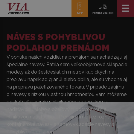
APP
Ponuka vozidiel
NÁVES S POHYBLIVOU
PODLAHOU PRENÁJOM
V ponuke našich vozidiel na prenájom sa nachádzajú aj
špeciálne návesy. Patria sem veľkoobjemové sklápacie
modely až do šesťdesiatich metrov kubických na
prepravu napríklad granúl alebo obilia, ale sú vhodné aj
na prepravu paletizovaného tovaru. V prípade záujmu
o návesy s nízkou vlastnou hmotnosťou vám môžeme
poskytnúť aj verzie s hliníkovým podvozkom a
nadstavbou alebo s oceľovým podvozkom a
hliníkovou nadstavbou. Prenajímame tiež rôzne
kontajnerové návesy a samovykladacie návesy s
pohyblivou podlahou.