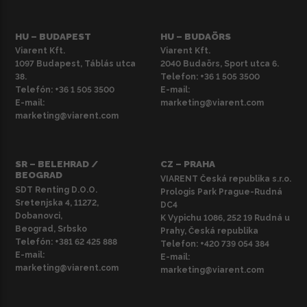
HU – BUDAPEST
HU – BUDAÖRS
Viarent Kft.
Viarent Kft.
1097 Budapest, Táblás utca
2040 Budaörs, Sport utca 6.
38.
Telefon:
+36 1 505 3500
Telefón:
+36 1 505 3500
E-mail:
E-mail:
marketing@viarent.com
marketing@viarent.com
SR – BELEHRAD /
CZ – PRAHA
BEOGRAD
VIARENT Česká republika s.r.o.
SDT Renting D.O.O.
Prologis Park Prague-Rudná
Sretenjska 4, 11272,
DC4
Dobanovci,
K Vypichu 1086, 252 19 Rudná u
Beograd, Srbsko
Prahy, Česká republika
Telefón:
+381 62 425 888
Telefon:
+420 739 054 384
E-mail:
E-mail:
marketing@viarent.com
marketing@viarent.com