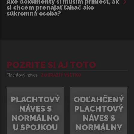
Aké dokumenty si musím priniesť, ak
si chcem prenajať ťahač ako
súkromná osoba?
POZRITE SI AJ TOTO
Plachtový náves
ZOBRAZIŤ VŠETKO
PLACHTOVÝ
ODĽAHČENÝ
NÁVES S
PLACHTOVÝ
NORMÁLNO
NÁVES S
U SPOJKOU
NORMÁLNY