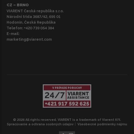
CZ – BRNO
VIARENT Česká republika s.r.o.
Národní třída 3687/42, 695 01
Hodonín, Česká Republika
Telefon:
+420 739 054 384
E-mail:
marketing@viarent.com
V PRÍPADE PORUCHY
24/7
VIARENT
ASSISTANCE
+421 917 592 625
© 2026 All rights reserved. VIARENT is a trademark of Viarent Kft.
Spracúvanie a ochrana osobných údajov
Všeobecné podmienky nájmu