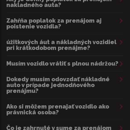
nakladného auta?
Foto je ilustrácia. Dostupné vozidlá sa môžu líšiť farbou,
prevedením a výbavou!
Zahŕňa poplatok za prenájom aj
poistenie vozidla?
úžitkových áut a nákladných vozidiel
pri krátkodobom prenájme?
Musím vozidlo vrátiť s plnou nádržou?
Dokedy musím odovzdať nákladné
auto v prípade jednodňového
prenájmu?
Ako si môžem prenajať vozidlo ako
právnická osoba?
Čo je zahrnuté v sume za prenájom