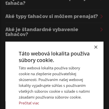
ťahača?
Aké typy ťahačov si môžem prenajať?
Aké je štandardné vybavenie
ťahačov?
×
Na aké dlhé obdobie si môžem
prenajať ťahač?
Táto webová lokalita používa
súbory cookie.
Môžem si vyzdvihnúť vozidlo v Senci a
Táto webová lokalita používa súbory
odovzdať ho na inej pobočke?
cookie na zlepšenie používateľskej
skúsenosti. Používaním našej webovej
Aký je denný poplatok za prenájom
lokality vyjadrujete súhlas s používaním
ťahača?
všetkých súborov cookie v súlade s našimi
zásadami používania súborov cookie.
Zahŕňa poplatok za prenájom aj
Prečítať viac
poistenie vozidla?