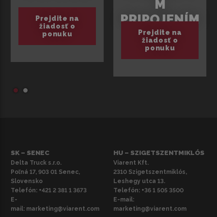
M
PRIPOJENÍM
Prejdite na
žiadosť o
Prejdite na
ponuku
žiadosť o
ponuku
SK – SENEC
HU – SZIGETSZENTMIKLÓS
Delta Truck s.r.o.
Viarent Kft.
Poľná 17, 903 01 Senec,
2310 Szigetszentmiklós,
Slovensko
Leshegy utca 13.
Telefón:
+421 2 381 1 3673
Telefón:
+36 1 505 3500
E-
E-mail:
mail:
marketing@viarent.com
marketing@viarent.com