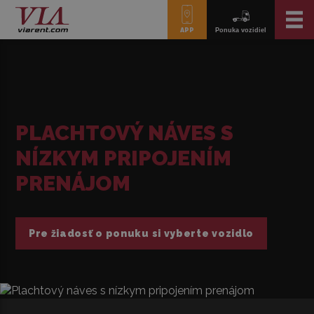
APP
Ponuka vozidiel
PLACHTOVÝ NÁVES S
NÍZKYM PRIPOJENÍM
PRENÁJOM
Pre žiadosť o ponuku si vyberte vozidlo