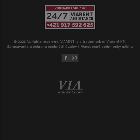
V PRÍPADE PORUCHY
24/7
VIARENT
ASSISTANCE
+421 917 592 625
© 2026 All rights reserved. VIARENT is a trademark of Viarent Kft.
Spracúvanie a ochrana osobných údajov
Všeobecné podmienky nájmu