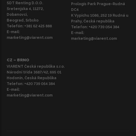
SDT Renting D.O.O.
Prologis Park Prague-Rudná
Sretenjska 4, 11272,
DC4
Dobanovci,
K Vypichu 1086, 252 19 Rudná u
Beograd, Srbsko
Prahy, Česká republika
Telefón:
+381 62 425 888
Telefon:
+420 739 054 384
E-mail:
E-mail:
marketing@viarent.com
marketing@viarent.com
CZ – BRNO
VIARENT Česká republika s.r.o.
Národní třída 3687/42, 695 01
Hodonín, Česká Republika
Telefon:
+420 739 054 384
E-mail:
marketing@viarent.com