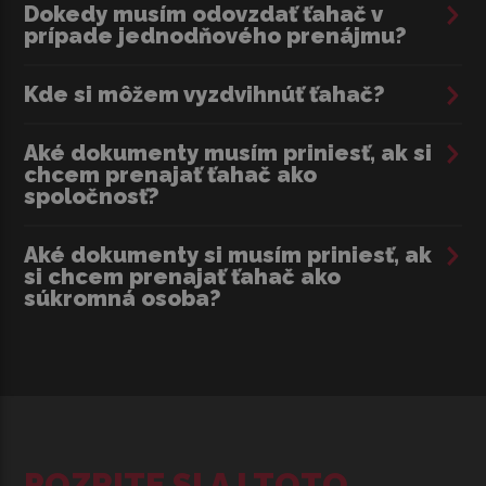
Dokedy musím odovzdať ťahač v
prípade jednodňového prenájmu?
Kde si môžem vyzdvihnúť ťahač?
Aké dokumenty musím priniesť, ak si
chcem prenajať ťahač ako
spoločnosť?
Aké dokumenty si musím priniesť, ak
si chcem prenajať ťahač ako
súkromná osoba?
POZRITE SI AJ TOTO