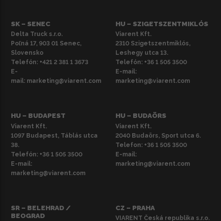
SK – SENEC
HU – SZIGETSZENTMIKLÓS
Delta Truck s.r.o.
Viarent Kft.
Poľná 17, 903 01 Senec,
2310 Szigetszentmiklós,
Slovensko
Leshegy utca 13.
Telefón:
+421 2 381 1 3673
Telefón:
+36 1 505 3500
E-
E-mail:
mail:
marketing@viarent.com
marketing@viarent.com
HU – BUDAPEST
HU – BUDAÖRS
Viarent Kft.
Viarent Kft.
1097 Budapest, Táblás utca
2040 Budaörs, Sport utca 6.
38.
Telefon:
+36 1 505 3500
Telefón:
+36 1 505 3500
E-mail:
E-mail:
marketing@viarent.com
marketing@viarent.com
SR – BELEHRAD /
CZ – PRAHA
BEOGRAD
VIARENT Česká republika s.r.o.