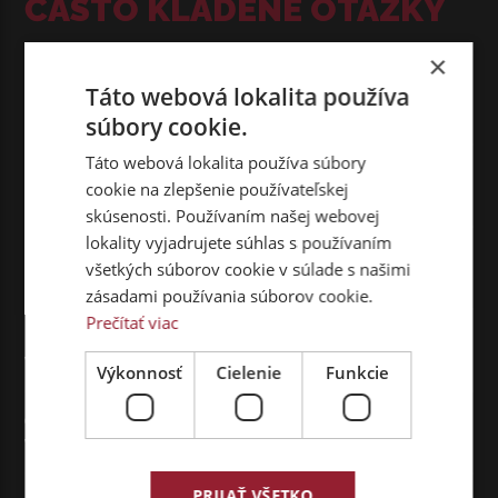
ČASTO KLADENÉ OTÁZKY
×
Ako si môžem prenajať vozidlo ako
Táto webová lokalita používa
fyzická osoba?
súbory cookie.
Táto webová lokalita používa súbory
Ako môžem zaplatiť zálohu, ak som
cookie na zlepšenie používateľskej
fyzická osoba?
skúsenosti. Používaním našej webovej
lokality vyjadrujete súhlas s používaním
Ako si môžem prenajímať vozidlo, ak
všetkých súborov cookie v súlade s našimi
som podnikateľ?
zásadami používania súborov cookie.
Prečítať viac
Na akú dobu si môžem prenajať
vozidlo?
Výkonnosť
Cielenie
Funkcie
Čo je zahrnuté v cene nájmu za
vozidlo?
PRIJAŤ VŠETKO