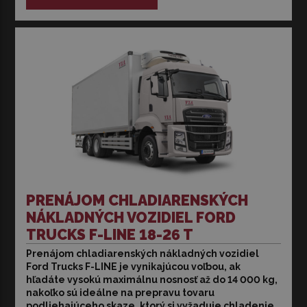
PRENÁJOM CHLADIARENSKÝCH
NÁKLADNÝCH VOZIDIEL FORD
TRUCKS F-LINE 18-26 T
Prenájom chladiarenských nákladných vozidiel
Prenájom chladiarenských nákladných vozidiel Ford
Ford Trucks F-LINE je vynikajúcou voľbou, ak
Trucks F-LINE je vynikajúcou voľbou, ak hľadáte vysokú
hľadáte vysokú maximálnu nosnosť až do 14 000 kg,
maximálnu nosnosť až do 14 000 kg, nakoľko sú ideálne
nakoľko sú ideálne na prepravu tovaru
na prepravu tovaru podliehajúceho skaze, ktorý si
podliehajúceho skaze, ktorý si vyžaduje chladenie,