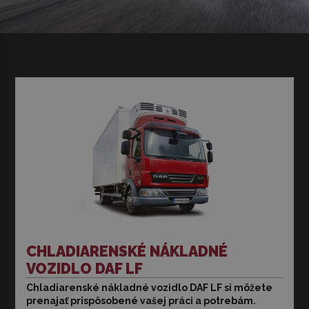
CHLADIARENSKÉ NÁKLADNÉ
VOZIDLO DAF LF
Chladiarenské nákladné vozidlo DAF LF si môžete
Chladiarenské nákladné vozidlo DAF LF si môžete
prenajať prispôsobené vašej práci a potrebám.
prenajať prispôsobené vašej práci, vašim individuálnym