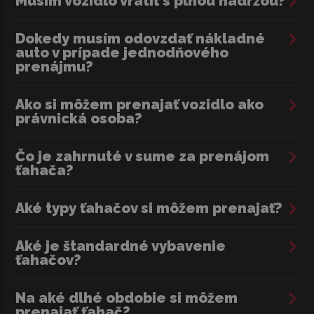
Musím vozidlo vrátiť s plnou nádržou?
Dokedy musím odovzdať nákladné
auto v prípade jednodňového
prenájmu?
Ako si môžem prenajať vozidlo ako
právnická osoba?
Čo je zahrnuté v sume za prenájom
ťahača?
Aké typy ťahačov si môžem prenajať?
Aké je štandardné vybavenie
ťahačov?
Na aké dlhé obdobie si môžem
prenajať ťahač?