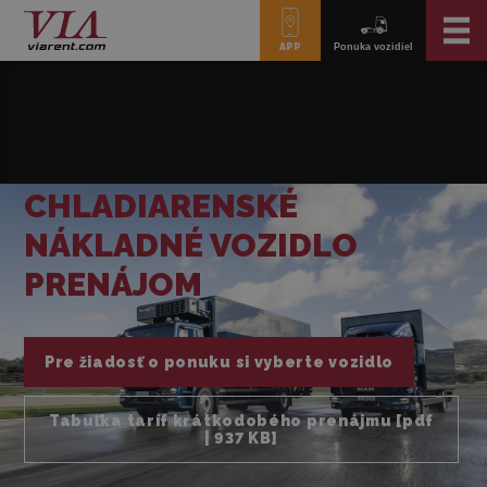
APP
Ponuka vozidiel
CHLADIARENSKÉ
NÁKLADNÉ VOZIDLO
PRENÁJOM
Pre žiadosť o ponuku si vyberte vozidlo
Tabuľka taríf krátkodobého prenájmu [pdf
| 937 KB]