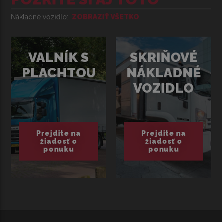
Nákladné vozidlo
ZOBRAZIŤ VŠETKO
VALNÍK S
SKRIŇOVÉ
PLACHTOU
NÁKLADNÉ
VOZIDLO
Prejdite na
Prejdite na
žiadosť o
žiadosť o
ponuku
ponuku