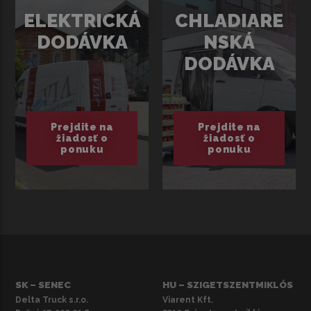
ELEKTRICKÁ
CHLADIARE
DODÁVKA
NSKÁ
DODÁVKA
Prejdite na
Prejdite na
žiadosť o
žiadosť o
ponuku
ponuku
SK – SENEC
HU – SZIGETSZENTMIKLÓS
Delta Truck s.r.o.
Viarent Kft.