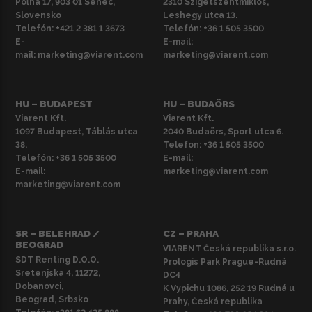
Poľná 17, 903 01 Senec,
2310 Szigetszentmiklós,
Slovensko
Leshegy utca 13.
Telefón:
+421 2 381 1 3673
Telefón:
+36 1 505 3500
E-
E-mail:
mail:
marketing@viarent.com
marketing@viarent.com
HU – BUDAPEST
HU – BUDAÖRS
Viarent Kft.
Viarent Kft.
1097 Budapest, Táblás utca
2040 Budaörs, Sport utca 6.
38.
Telefon:
+36 1 505 3500
Telefón:
+36 1 505 3500
E-mail:
E-mail:
marketing@viarent.com
marketing@viarent.com
SR – BELEHRAD /
CZ – PRAHA
BEOGRAD
VIARENT Česká republika s.r.o.
SDT Renting D.O.O.
Prologis Park Prague-Rudná
Sretenjska 4, 11272,
DC4
Dobanovci,
K Vypichu 1086, 252 19 Rudná u
Beograd, Srbsko
Prahy, Česká republika