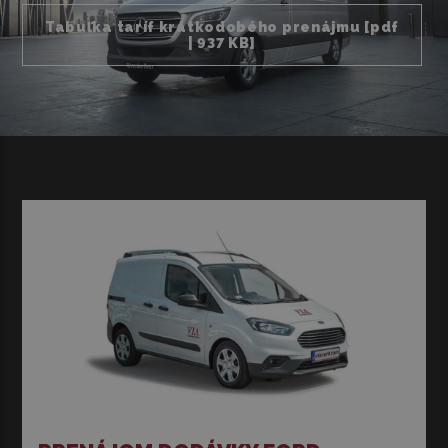
Tabuľka taríf krátkodobého prenájmu [pdf
| 937 KB]