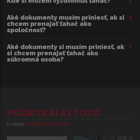
Kde si môžem vyzdvihnúť ťahač?
Aké dokumenty musím priniesť, ak si
chcem prenajať ťahač ako
spoločnosť?
Aké dokumenty si musím priniesť, ak
si chcem prenajať ťahač ako
súkromná osoba?
POZRITE SI AJ TOTO
Dodávka
ZOBRAZIŤ VŠETKO