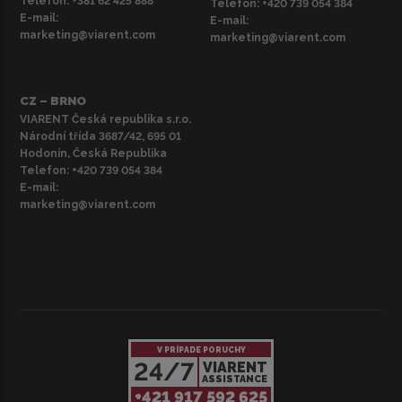
Telefón:
+381 62 425 888
Telefon:
+420 739 054 384
E-mail:
E-mail:
marketing@viarent.com
marketing@viarent.com
CZ – BRNO
VIARENT Česká republika s.r.o.
Národní třída 3687/42, 695 01
Hodonín, Česká Republika
Telefon:
+420 739 054 384
E-mail:
marketing@viarent.com
V PRÍPADE PORUCHY
24/7
VIARENT
ASSISTANCE
+421 917 592 625