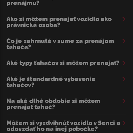
prenájmu?
Ako si môžem prenajať vozidlo ako
právnická osoba?
Čo je zahrnuté v sume za prenájom
ťahača?
Aké typy ťahačov si môžem prenajať?
Aké je štandardné vybavenie
ťahačov?
Na aké dlhé obdobie si môžem
prenajať ťahač?
Môžem si vyzdvihnúť vozidlo v Senci a
odovzdať ho na inej pobočke?