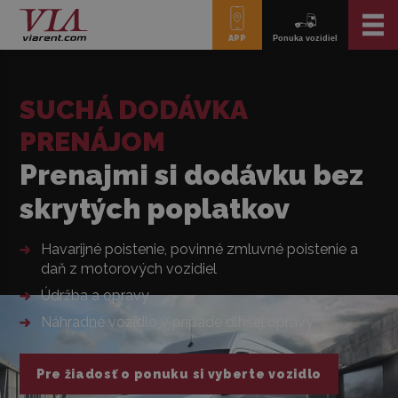
APP
Ponuka vozidiel
SUCHÁ DODÁVKA
PRENÁJOM
Prenajmi si dodávku bez
skrytých poplatkov
Havarijné poistenie, povinné zmluvné poistenie a
daň z motorových vozidiel
Údržba a opravy
Náhradné vozidlo v prípade dlhšej opravy
Pre žiadosť o ponuku si vyberte vozidlo