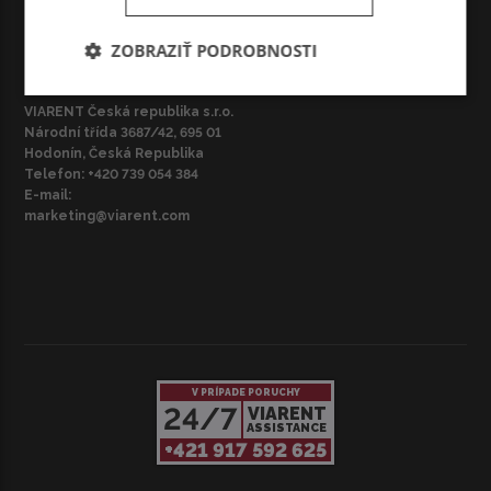
marketing@viarent.com
marketing@viarent.com
ZOBRAZIŤ PODROBNOSTI
CZ – BRNO
VIARENT Česká republika s.r.o.
Národní třída 3687/42, 695 01
Hodonín, Česká Republika
Telefon:
+420 739 054 384
E-mail:
marketing@viarent.com
V PRÍPADE PORUCHY
24/7
VIARENT
ASSISTANCE
+421 917 592 625