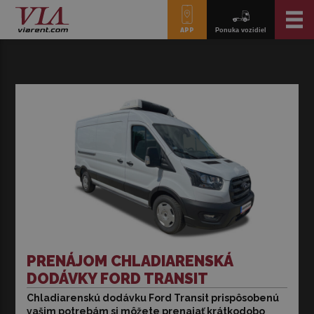
APP
Ponuka vozidiel
PRENÁJOM CHLADIARENSKÁ
DODÁVKY FORD TRANSIT
Chladiarenskú dodávku Ford Transit prispôsobenú
Chladiarenskú dodávku Ford Transit prispôsobenú vašim
vašim potrebám si môžete prenajať krátkodobo