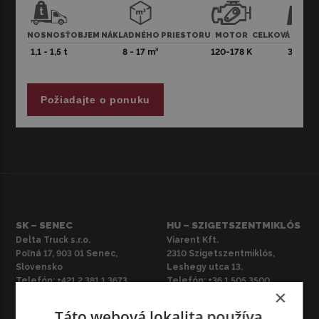
čo najväčšie verzie dosahujú až 178 k.
Vzhľad dodávky Fiat Ducato je moderný a praktický, vždy
NOSNOSŤ
OBJEM NÁKLADNÉHO PRIESTORU
MOTOR
CELKOVÁ HMO
spoľahlivý, interiér je pohodlný a bezpečnosť cestujúcich
1,1 - 1,5 t
8 - 17 m³
120-178 K
3,5 t
je zaistená najmodernejšími bezpečnostnými riešeniami.
5” Rádio Uconnect s Bluetooth a navigáciou, vstupom
AUX a USB. Automatická klimatizácia. Chladiaci úložný
Požiadajte o ponuku
priestor a vyhrievané pružinové sedadlá.
Ilustračná fotografia. Dostupné vozidlo sa môže líšiť
farbou, rokom výroby a výbavou.
SK – SENEC
HU – SZIGETSZENTMIKLÓS
Delta Truck s.r.o.
Viarent Kft.
Poľná 17, 903 01 Senec,
2310 Szigetszentmiklós,
Slovensko
Leshegy utca 13.
Telefón:
+421 2 381 1 3673
Telefón:
+36 1 505 3500
×
E-
E-mail:
mail:
marketing@viarent.com
marketing@viarent.com
Táto webová lokalita používa