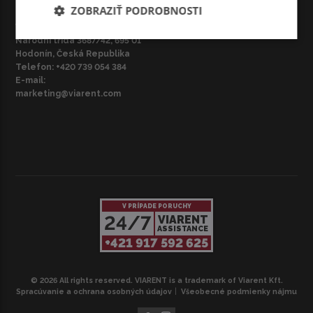
ZOBRAZIŤ PODROBNOSTI
CZ – BRNO
VIARENT Česká republika s.r.o.
Národní třída 3687/42, 695 01
Hodonín, Česká Republika
Telefon:
+420 739 054 384
E-mail:
marketing@viarent.com
V PRÍPADE PORUCHY
24/7
VIARENT
ASSISTANCE
+421 917 592 625
© 2026 All rights reserved. VIARENT is a trademark of Viarent Kft.
Spracúvanie a ochrana osobných údajov
Všeobecné podmienky nájmu