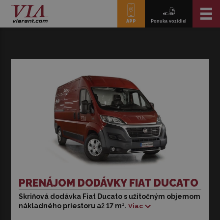
APP
Ponuka vozidiel
PRENÁJOM DODÁVKY FIAT DUCATO
Skriňová dodávka Fiat Ducato s užitočným objemom
Skriňová dodávka na prepravu tovaru Fiat Ducato s
nákladného priestoru až 17 m³.
Viac
užitočným objemom nákladného priestoru až 17 m³.
Najmenšie vozidlá majú motor s výkonom 120 k, zatiaľ