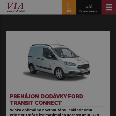
APP
Ponuka vozidiel
PRENÁJOM DODÁVKY FORD
TRANSIT CONNECT
Vďaka optimálne navrhnutému nákladnému
Vďaka optimálne navrhnutému nákladnému priestoru
priestoru môže byť maximálna nosnosť až 903 kg.