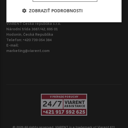
ZOBRAZIŤ PODROBNOSTI
CZ – BRNO
VIARENT Česká republika s.r.o.
Národní třída 3687/42, 695 01
Hodonín, Česká Republika
Telefon:
+420 739 054 384
E-mail:
marketing@viarent.com
V PRÍPADE PORUCHY
24/7
VIARENT
ASSISTANCE
+421 917 592 625
© 2026 All rights reserved. VIARENT is a trademark of Viarent Kft.