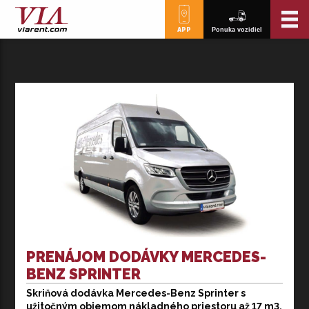
APP
Ponuka vozidiel
PRENÁJOM DODÁVKY MERCEDES-
BENZ SPRINTER
Skriňová dodávka Mercedes-Benz Sprinter s
Skriňová dodávka Mercedes-Benz Sprinter
s užitočným
užitočným objemom nákladného priestoru až 17 m3.