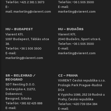
Telefón:
+421 2 381 1 3673
Telefón:
+36 1 505 3500
E-
E-mail:
mail:
marketing@viarent.com
marketing@viarent.com
HU – BUDAPEST
HU – BUDAÖRS
Viarent Kft.
Viarent Kft.
1097 Budapest, Táblás utca
2040 Budaörs, Sport utca 6.
38.
Telefon:
+36 1 505 3500
Telefón:
+36 1 505 3500
E-mail:
E-mail:
marketing@viarent.com
marketing@viarent.com
SR – BELEHRAD /
CZ – PRAHA
BEOGRAD
VIARENT Česká republika s.r.o.
SDT Renting D.O.O.
Prologis Park Prague-Rudná
Sretenjska 4, 11272,
DC4
Dobanovci,
K Vypichu 1086, 252 19 Rudná u
Beograd, Srbsko
Prahy, Česká republika
Telefón:
+381 62 425 888
Telefon:
+420 739 054 384
E-mail:
E-mail: