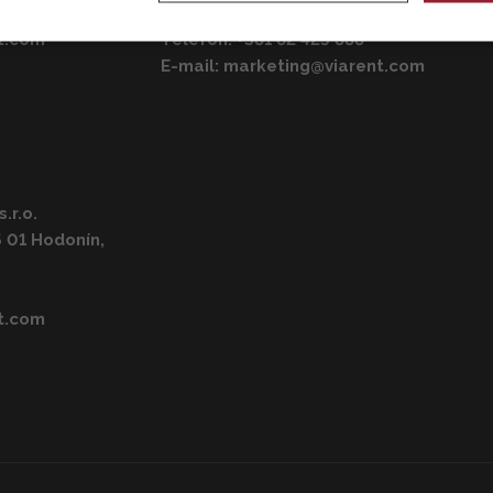
Beograd, Srbsko
t.com
Telefón:
+381 62 425 888
E-mail:
marketing@viarent.com
.r.o.
5 01 Hodonín,
t.com