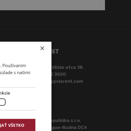
čné a usporiadané skladovanie pracovných nástrojov
 na ilustračné účely a ľahké nákladné vozidlá
ených môžu líšiť farbou, rokom výroby a výbavou.
na prenájom si pozrite našu kompletnú ponuku.
×
HU – BUDAPEST
Viarent Kft.
i. Používaním
1097 Budapest, Táblás utca 38.
súlade s našimi
Telefón:
+36 1 505 3500
E-mail:
marketing@viarent.com
nkcie
CZ – PRAHA
VIARENT Česká republika s.r.o.
JAŤ VŠETKO
Prologis Park Prague-Rudná DC4