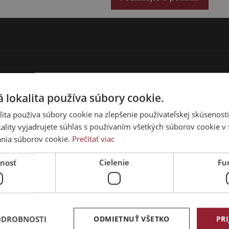
ktorých je rovnako dôležité bezpe
a spoločná preprava pracovníkov.
Upozorňujeme, že obrázky slúžia len
ponúkané na prenájom sa od zobraz
Pre ďalšie ľahké nákladné vozidlá 
HU – SZIGETSZENTMIKLÓS
 lokalita používa súbory cookie.
Viarent Kft.
ita používa súbory cookie na zlepšenie používateľskej skúsenost
lovensko
2310 Szigetszentmiklós,
ality vyjadrujete súhlas s používaním všetkých súborov cookie v 
Leshegy utca 13.
nia súborov cookie.
Prečítať viac
t.com
Telefón:
+36 1 505 3500
E-mail:
marketing@viarent.com
nosť
Cielenie
Fu
SR – BELEHRAD / BEOGRAD
SDT Renting D.O.O.
ODROBNOSTI
ODMIETNUŤ VŠETKO
PRI
 6.
Sretenjska 4, 11272, Dobanovci,