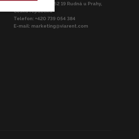
K Vypichu 1086, 252 19 Rudná u Prahy,
Česká republika
Telefon:
+420 739 054 384
E-mail:
marketing@viarent.com