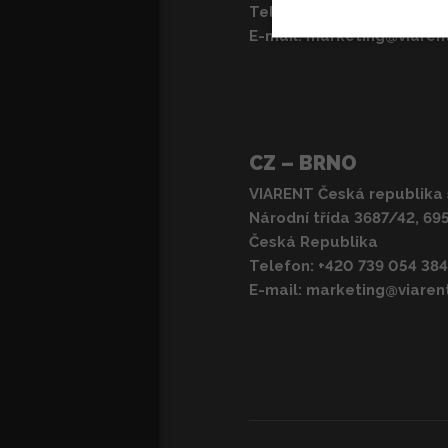
Telefon:
+36 1 505 3500
E-mail:
marketing@viaren
CZ – BRNO
VIARENT Česká republika s
Národní třída 3687/42, 69
Česká Republika
Telefon:
+420 739 054 384
E-mail:
marketing@viaren