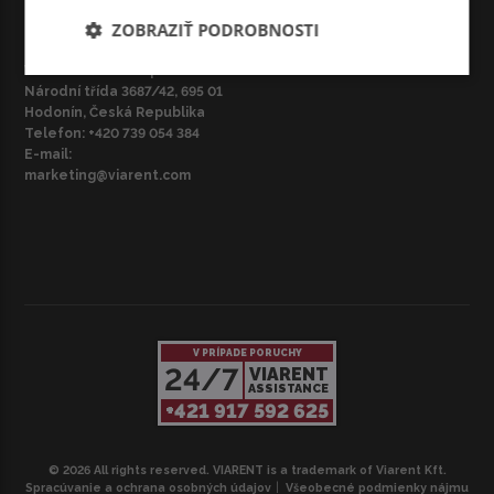
ZOBRAZIŤ PODROBNOSTI
CZ – BRNO
VIARENT Česká republika s.r.o.
Národní třída 3687/42, 695 01
Hodonín, Česká Republika
Telefon:
+420 739 054 384
E-mail:
marketing@viarent.com
V PRÍPADE PORUCHY
24/7
VIARENT
ASSISTANCE
+421 917 592 625
© 2026 All rights reserved. VIARENT is a trademark of Viarent Kft.
Spracúvanie a ochrana osobných údajov
Všeobecné podmienky nájmu