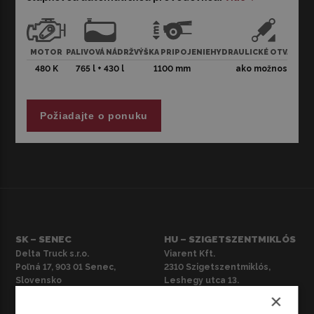
stupňovou automatickou prevodovkou.
DAF XF má ukazovatele spotreby paliva. Výsledkom je až
o 7 % lepšia palivová účinnosť pri diaľkovej dopravy.
Vďaka zníženiu hmotnosti o 50 kg sa zvýšila aj hmotnosť
MOTOR
PALIVOVÁ NÁDRŽ
VÝŠKA PRIPOJENIE
HYDRAULICKÉ OTVÁRANI
prepravovaného nákladu. Vyznačuje sa maximálnou
480 K
765 l + 430 l
1100 mm
ako možnosť
dobou prevádzky, čo zvyšuje výkon. Menej káblov a
konektorov s jednoduchším elektrickým systémom.
Vynikajúci komfort jazdy, vďaka ktorému je kabína
Požiadajte o ponuku
pohodlnejšia a útulnejšia. Vnútorná výška je 175 cm alebo
210 cm, v závislosti od kabíny.
Ultramoderný exteriér, atraktívny vzhľad, ťahač na dlhé
vzdialenosti. Vďaka svojmu priestrannému, luxusnému
interiéru je jazda skutočným zážitkom. Vozidlo je
vybavené chladničkou alebo nastaviteľným volantom,
elektrickým sťahovaním okien, elektrickým zrkadlom,
palubným počítačom, vzduchom odpruženým
SK – SENEC
HU – SZIGETSZENTMIKLÓS
sedadlom a posilňovačom riadenia.
Delta Truck s.r.o.
Viarent Kft.
Ilustračná fotografia. Dostupné vozidlo sa môže líšiť
Poľná 17, 903 01 Senec,
2310 Szigetszentmiklós,
farbou, rokom výroby a výbavou.
Slovensko
Leshegy utca 13.
Telefón:
+421 2 381 1 3673
Telefón:
+36 1 505 3500
×
E-
E-mail: