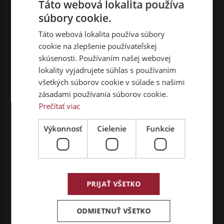
Táto webová lokalita používa
mail:
marketing@viarent.com
marketing@viarent.com
súbory cookie.
Táto webová lokalita používa súbory
HU – BUDAPEST
HU – BUDAÖRS
cookie na zlepšenie používateľskej
Viarent Kft.
Viarent Kft.
skúsenosti. Používaním našej webovej
1097 Budapest, Táblás utca
2040 Budaörs, Sport utca 6.
lokality vyjadrujete súhlas s používaním
38.
Telefon:
+36 1 505 3500
Telefón:
+36 1 505 3500
E-mail:
všetkých súborov cookie v súlade s našimi
E-mail:
marketing@viarent.com
zásadami používania súborov cookie.
marketing@viarent.com
Prečítať viac
Výkonnosť
Cielenie
Funkcie
SR – BELEHRAD /
CZ – PRAHA
BEOGRAD
VIARENT Česká republika s.r.o.
SDT Renting D.O.O.
Prologis Park Prague-Rudná
Sretenjska 4, 11272,
DC4
Dobanovci,
K Vypichu 1086, 252 19 Rudná u
Beograd, Srbsko
Prahy, Česká republika
PRIJAŤ VŠETKO
Telefón:
+381 62 425 888
Telefon:
+420 739 054 384
E-mail:
E-mail:
marketing@viarent.com
ODMIETNUŤ VŠETKO
marketing@viarent.com