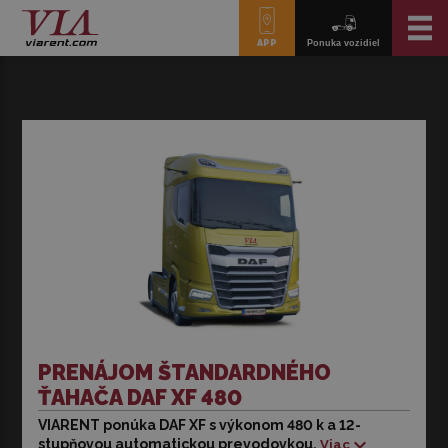
APP
Ponuka vozidiel
PRENÁJOM ŠTANDARDNÉHO
ŤAHAČA DAF XF 480
VIARENT ponúka DAF XF s výkonom 480 k a 12-
VIARENT ponúka DAF XF s výkonom 480 k a 12-
stupňovou automatickou prevodovkou.
Viac