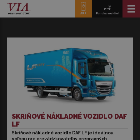
APP
Ponuka vozidiel
SKRIŇOVÉ NÁKLADNÉ VOZIDLO DAF
LF
Skriňové nákladné vozidlo DAF LF je ideálnou
Skriňové nákladné vozidlo DAF LF je ideálnou voľbou pre
voľbou pre prevádzkovateľov prepravných