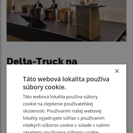
Delta-Truck na
×
konferencii
Táto webová lokalita používa
súbory cookie.
Spoločnosť Delta-Truck, s. r. o., pripravila pre
účastníkov konferencie z radov členov združenia
Táto webová lokalita používa súbory
ČESMAD Slovakia prezentáciu novinky z produkcie
cookie na zlepšenie používateľskej
Ford Trucks (F-MAX 500) s návesom Kögel so
skúsenosti. Používaním našej webovej
zhrňovacou plachtou. Delta-Truck je oficiálnym
lokality vyjadrujete súhlas s používaním
dovozcom návesov Kögel na Slovensko. V aktuálnej
všetkých súborov cookie v súlade s našimi
ponuke má kompletný sortiment návesov Kögel,
zásadami používania súborov cookie.