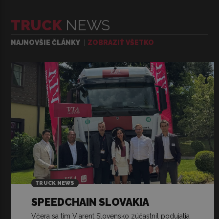
TRUCK
NEWS
NAJNOVŠIE ČLÁNKY
ZOBRAZIŤ VŠETKO
TRUCK NEWS
SPEEDCHAIN SLOVAKIA
Včera sa tím Viarent Slovensko zúčastnil podujatia