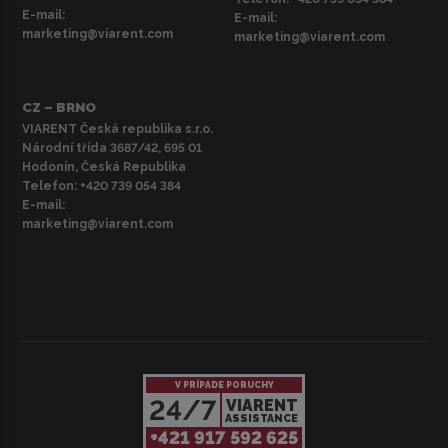
E-mail:
E-mail:
marketing@viarent.com
marketing@viarent.com
CZ – BRNO
VIARENT Česká republika s.r.o.
Národní třída 3687/42, 695 01
Hodonín, Česká Republika
Telefon:
+420 739 054 384
E-mail:
marketing@viarent.com
V PRÍPADE PORUCHY
24/7
VIARENT
ASSISTANCE
+421 917 592 625