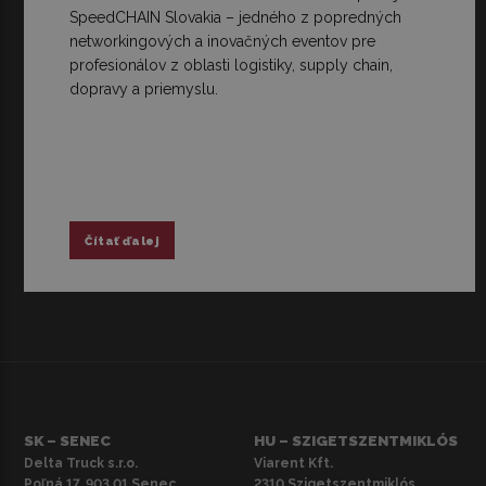
SpeedCHAIN Slovakia – jedného z popredných
networkingových a inovačných eventov pre
profesionálov z oblasti logistiky, supply chain,
dopravy a priemyslu.
Čítať ďalej
SK – SENEC
HU – SZIGETSZENTMIKLÓS
Delta Truck s.r.o.
Viarent Kft.
Poľná 17, 903 01 Senec,
2310 Szigetszentmiklós,