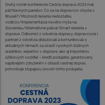
Druhý ročník konferencie Cestná doprava 2023 mal
päť hlavných panelov: Čo sa na dopravcov chystá v
Bruseli?/Možnosti riešenia nedostatku
vodičov/Implementácia nového mýta na
Slovensku/Alternatívne palivá/Smart riešenia v
doprave. Odborníci z odvetvia dopravy, dopravcovia i
partneri z odvetvia diskutovali a komunikovali o
aktuálnych témach za účasti vysokých štátnych
úradníkov, expertov v doprave, ako aj importérov
úžitkových vozidiel – kredit podujatia, garantovaný
najsilnejším združením v oblasti cestnej doprav,
potvrdzuje stúpajúcu úroveň tohto podujatia.