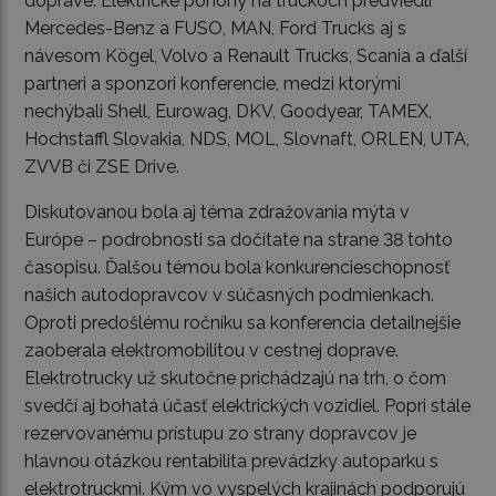
doprave. Elektrické pohony na truckoch predviedli
Mercedes-Benz a FUSO, MAN, Ford Trucks aj s
návesom Kögel, Volvo a Renault Trucks, Scania a ďalší
partneri a sponzori konferencie, medzi ktorými
nechýbali Shell, Eurowag, DKV, Goodyear, TAMEX,
Hochstaffl Slovakia, NDS, MOL, Slovnaft, ORLEN, UTA,
ZVVB či ZSE Drive.
Diskutovanou bola aj téma zdražovania mýta v
Európe – podrobnosti sa dočítate na strane 38 tohto
časopisu. Ďalšou témou bola konkurencieschopnosť
našich autodopravcov v súčasných podmienkach.
Oproti predošlému ročníku sa konferencia detailnejšie
zaoberala elektromobilitou v cestnej doprave.
Elektrotrucky už skutočne prichádzajú na trh, o čom
svedčí aj bohatá účasť elektrických vozidiel. Popri stále
rezervovanému prístupu zo strany dopravcov je
hlavnou otázkou rentabilita prevádzky autoparku s
elektrotruckmi. Kým vo vyspelých krajinách podporujú