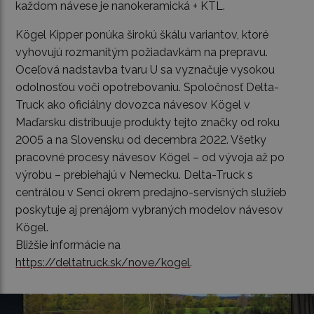
každom návese je nanokeramická + KTL.
Kögel Kipper ponúka širokú škálu variantov, ktoré
vyhovujú rozmanitým požiadavkám na prepravu.
Oceľová nadstavba tvaru U sa vyznačuje vysokou
odolnosťou voči opotrebovaniu. Spoločnosť Delta-
Truck ako oficiálny dovozca návesov Kögel v
Maďarsku distribuuje produkty tejto značky od roku
2005 a na Slovensku od decembra 2022. Všetky
pracovné procesy návesov Kögel – od vývoja až po
výrobu – prebiehajú v Nemecku. Delta-Truck s
centrálou v Senci okrem predajno-servisných služieb
poskytuje aj prenájom vybraných modelov návesov
Kögel.
Bližšie informácie na
https://deltatruck.sk/nove/kogel
.