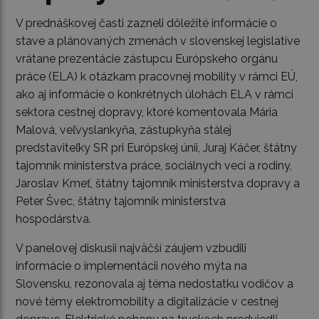
V prednáškovej časti zazneli dôležité informácie o
stave a plánovaných zmenách v slovenskej legislatíve
vrátane prezentácie zástupcu Európskeho orgánu
práce (ELA) k otázkam pracovnej mobility v rámci EÚ,
ako aj informácie o konkrétnych úlohách ELA v rámci
sektora cestnej dopravy, ktoré komentovala Mária
Malová, veľvyslankyňa, zástupkyňa stálej
predstaviteľky SR pri Európskej únii, Juraj Káčer, štátny
tajomník ministerstva práce, sociálnych vecí a rodiny,
Jaroslav Kmeť, štátny tajomník ministerstva dopravy a
Peter Švec, štátny tajomník ministerstva
hospodárstva.
V panelovej diskusii najväčší záujem vzbudili
informácie o implementácii nového mýta na
Slovensku, rezonovala aj téma nedostatku vodičov a
nové témy elektromobility a digitalizácie v cestnej