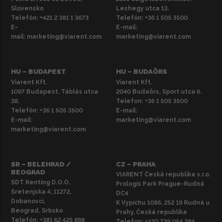
Slovensko
Leshegy utca 13.
Telefón:
+421 2 381 1 3673
Telefón:
+36 1 505 3500
E-
E-mail:
mail:
marketing@viarent.com
marketing@viarent.com
HU – BUDAPEST
HU – BUDAÖRS
Viarent Kft.
Viarent Kft.
1097 Budapest, Táblás utca
2040 Budaörs, Sport utca 6.
38.
Telefon:
+36 1 505 3500
Telefón:
+36 1 505 3500
E-mail:
E-mail:
marketing@viarent.com
marketing@viarent.com
SR – BELEHRAD /
CZ – PRAHA
BEOGRAD
VIARENT Česká republika s.r.o.
SDT Renting D.O.O.
Prologis Park Prague-Rudná
Sretenjska 4, 11272,
DC4
Dobanovci,
K Vypichu 1086, 252 19 Rudná u
Beograd, Srbsko
Prahy, Česká republika
Telefón:
+381 62 425 888
Telefon:
+420 739 054 384