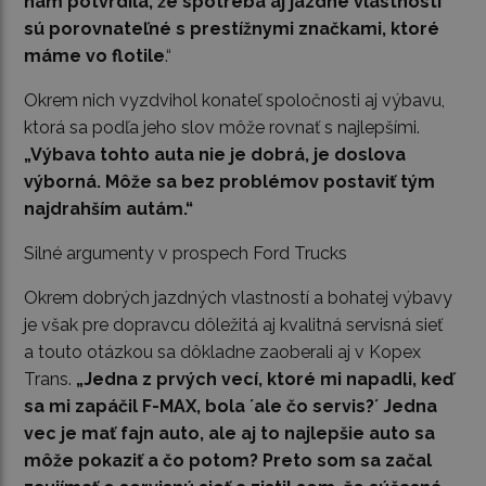
nám potvrdila, že spotreba aj jazdné vlastnosti
sú porovnateľné s prestížnymi značkami, ktoré
máme vo flotile
.“
Okrem nich vyzdvihol konateľ spoločnosti aj výbavu,
ktorá sa podľa jeho slov môže rovnať s najlepšími.
„Výbava tohto auta nie je dobrá, je doslova
výborná. Môže sa bez problémov postaviť tým
najdrahším autám.“
Silné argumenty v prospech Ford Trucks
Okrem dobrých jazdných vlastností a bohatej výbavy
je však pre dopravcu dôležitá aj kvalitná servisná sieť
a touto otázkou sa dôkladne zaoberali aj v Kopex
Trans.
„Jedna z prvých vecí, ktoré mi napadli, keď
sa mi zapáčil F-MAX, bola ´ale čo servis?´ Jedna
vec je mať fajn auto, ale aj to najlepšie auto sa
môže pokaziť a čo potom? Preto som sa začal