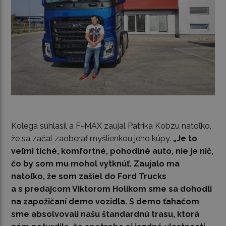
Kolega súhlasil a F-MAX zaujal Patrika Kobzu natoľko,
že sa začal zaoberať myšlienkou jeho kúpy.
„Je to
veľmi tiché, komfortné, pohodlné auto, nie je nič,
čo by som mu mohol vytknúť. Zaujalo ma
natoľko, že som zašiel do Ford Trucks
a s predajcom Viktorom Holíkom sme sa dohodli
na zapožičaní demo vozidla. S demo ťahačom
sme absolvovali našu štandardnú trasu, ktorá