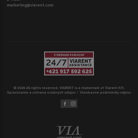
marketing@viarent.com
V PRÍPADE PORUCHY
24/7
VIARENT
ASSISTANCE
+421 917 592 625
© 2026 All rights reserved. VIARENT is a trademark of Viarent Kft.
Spracúvanie a ochrana osobných údajov
Všeobecné podmienky nájmu