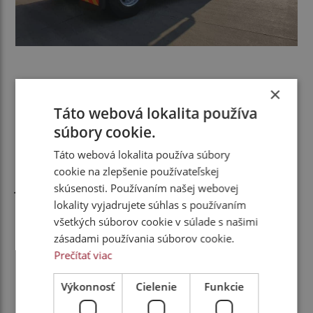
Krst ohňom
×
Táto webová lokalita používa
O jeho dôvere voči ťahaču F-MAX svedčia aj plány,
súbory cookie.
ktoré s ním má.
„Toto auto bude jazdiť
s chladiarenským návesom, kde používame naše
Táto webová lokalita používa súbory
najlepšie vozidlá. Sú prakticky nonstop vyťažené,
cookie na zlepšenie používateľskej
jazdia cez kopcovité úseky Českej republiky aj
skúsenosti. Používaním našej webovej
lokality vyjadrujete súhlas s používaním
Nemecka a keďže ide o tepelne regulovaný
všetkých súborov cookie v súlade s našimi
tovar, hrá sa aj o čas a spoľahlivosť je
zásadami používania súborov cookie.
nevyhnutná.“
Prečítať viac
Dobrý prvý dojem si plánuje v praxi overiť aj sám.
„Necháme auto pár mesiacov jazdiť a aj ja sám
Výkonnosť
Cielenie
Funkcie
na ňom chcem absolvovať nejaké trasy, aby som