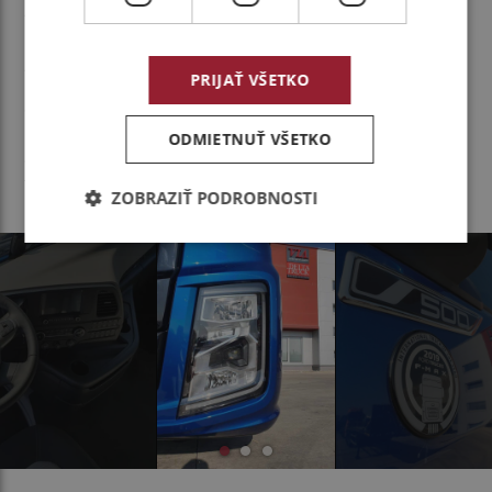
si na neho vedel urobiť vlastný názor. Robil som
to tak aj v minulosti s inými značkami a osvedčilo
sa mi to,“
uzatvára Patrik Kobza.
PRIJAŤ VŠETKO
Citát:
ODMIETNUŤ VŠETKO
„Keď sme F-MAX priniesli na firmu, hneď za mnou prišli
traja vodiči, že by ho chceli.“ Patrik Kobza, konateľ
ZOBRAZIŤ PODROBNOSTI