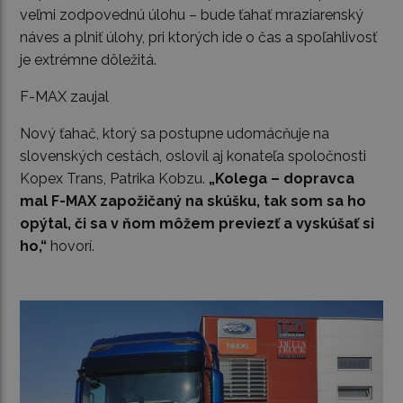
veľmi zodpovednú úlohu – bude ťahať mraziarenský
náves a plniť úlohy, pri ktorých ide o čas a spoľahlivosť
je extrémne dôležitá.
F-MAX zaujal
Nový ťahač, ktorý sa postupne udomácňuje na
slovenských cestách, oslovil aj konateľa spoločnosti
Kopex Trans, Patrika Kobzu.
„Kolega – dopravca
mal F-MAX zapožičaný na skúšku, tak som sa ho
opýtal, či sa v ňom môžem previezť a vyskúšať si
ho,“
hovorí.