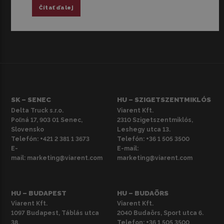
Čítať ďalej
SK – SENEC
HU – SZIGETSZENTMIKLÓS
Delta Truck s.r.o.
Viarent Kft.
Poľná 17, 903 01 Senec,
2310 Szigetszentmiklós,
Slovensko
Leshegy utca 13.
Telefón:
+421 2 381 1 3673
Telefón:
+36 1 505 3500
E-
E-mail:
mail:
marketing@viarent.com
marketing@viarent.com
HU – BUDAPEST
HU – BUDAÖRS
Viarent Kft.
Viarent Kft.
1097 Budapest, Táblás utca
2040 Budaörs, Sport utca 6.
38.
Telefon:
+36 1 505 3500