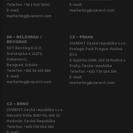
Telefón:
+36 1 505 3500
E-mail:
E-mail:
marketing@viarent.com
marketing@viarent.com
SR – BELEHRAD /
CZ – PRAHA
BEOGRAD
VIARENT Česká republika s.r.o.
SDT Renting D.O.O.
Prologis Park Prague-Rudná
Sretenjska 4, 11272,
DC4
Dobanovci,
K Vypichu 1086, 252 19 Rudná u
Beograd, Srbsko
Prahy, Česká republika
Telefón:
+381 62 425 888
Telefon:
+420 739 054 384
E-mail:
E-mail:
marketing@viarent.com
marketing@viarent.com
CZ – BRNO
VIARENT Česká republika s.r.o.
Národní třída 3687/42, 695 01
Hodonín, Česká Republika
Telefon:
+420 739 054 384
E-mail: