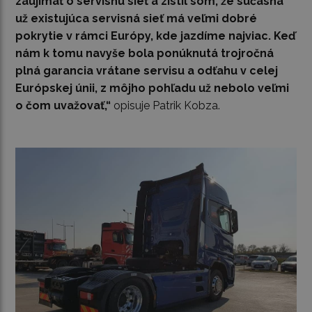
zaujímať o servisnú sieť a zistil som, že súčasná
už existujúca servisná sieť má veľmi dobré
pokrytie v rámci Európy, kde jazdíme najviac. Keď
nám k tomu navyše bola ponúknutá trojročná
plná garancia vrátane servisu a odťahu v celej
Európskej únii, z môjho pohľadu už nebolo veľmi
o čom uvažovať,“
opisuje Patrik Kobza.