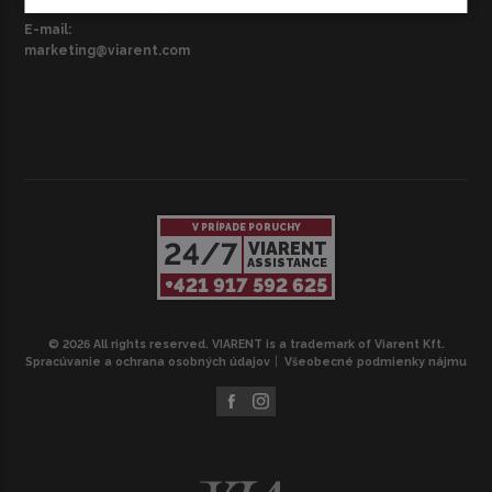
Telefon:
+420 739 054 384
E-mail:
marketing@viarent.com
V PRÍPADE PORUCHY
24/7
VIARENT
ASSISTANCE
+421 917 592 625
© 2026 All rights reserved. VIARENT is a trademark of Viarent Kft.
Spracúvanie a ochrana osobných údajov
Všeobecné podmienky nájmu