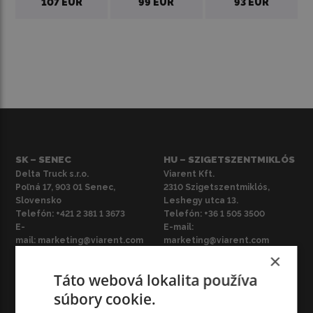
107 EUR
99 EUR
93 EUR
SK – SENEC
HU – SZIGETSZENTMIKLÓS
Delta Truck s.r.o.
Viarent Kft.
Poľná 17, 903 01 Senec,
2310 Szigetszentmiklós,
Slovensko
Leshegy utca 13.
Telefón:
+421 2 381 1 3673
Telefón:
+36 1 505 3500
E-
E-mail:
mail:
marketing@viarent.com
marketing@viarent.com
×
Táto webová lokalita používa
HU – BUDAPEST
HU – BUDAÖRS
súbory cookie.
Viarent Kft.
Viarent Kft.