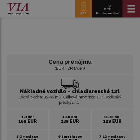
APP
Ponuka vozidiel
Cena prenájmu
(EUR + DPH/deň)
Nákladné vozidlo – chladiarenské 12t
Ložná plocha: 35-45 m3 · Celková hmotnosť: 12 t · Vodičský
preukaz: „C“
1-3 dni
4-10 dní
11-30 dní
169 EUR
139 EUR
129 EUR
1-3 mesiace
4-6 mesiacov
7-12 mesiacov