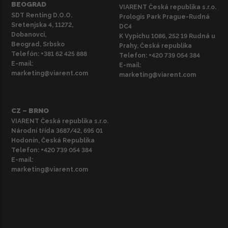
BEOGRAD
VIARENT Česká republika s.r.o.
SDT Renting D.O.O.
Prologis Park Prague-Rudná
Sretenjska 4, 11272,
DC4
Dobanovci,
K Vypichu 1086, 252 19 Rudná u
Beograd, Srbsko
Prahy, Česká republika
Telefón:
+381 62 425 888
Telefon:
+420 739 054 384
E-mail:
E-mail:
marketing@viarent.com
marketing@viarent.com
CZ – BRNO
VIARENT Česká republika s.r.o.
Národní třída 3687/42, 695 01
Hodonín, Česká Republika
Telefon:
+420 739 054 384
E-mail:
marketing@viarent.com