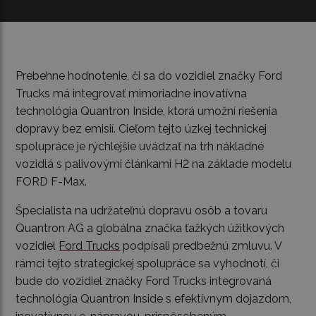
Prebehne hodnotenie, či sa do vozidiel značky Ford
Trucks má integrovať mimoriadne inovatívna
technológia Quantron Inside, ktorá umožní riešenia
dopravy bez emisií. Cieľom tejto úzkej technickej
spolupráce je rýchlejšie uvádzať na trh nákladné
vozidlá s palivovými článkami H2 na základe modelu
FORD F-Max.
Špecialista na udržateľnú dopravu osôb a tovaru
Quantron AG a globálna značka ťažkých úžitkových
vozidiel
Ford Trucks
podpísali predbežnú zmluvu. V
rámci tejto strategickej spolupráce sa vyhodnotí, či
bude do vozidiel značky Ford Trucks integrovaná
technológia Quantron Inside s efektívnym dojazdom,