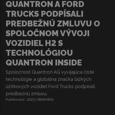
QUANTRON A FORD
TRUCKS PODPÍSALI
PREDBEŽNÚ ZMLUVU O
SPOLOČNOM VÝVOJI
VOZIDIEL H2 S
TECHNOLÓGIOU
QUANTRON INSIDE
Spoločnosť Quantron AG vyvíjajúca čisté
technológie a globálna značka ťažkých
úžitkových vozidiel Ford Trucks podpísali
predbežnú zmluvu.
2023 1 decembra.
Publikovaný :