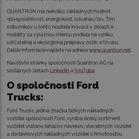
QUANTRON má niekoľko základných hodnôt:
<bi>spoľahlivosť, energickosť, odvaha</bi>. Tím
odborníkov u tohto nositeľa inovácií v oblasti e-
mobility sa výraznou mierou podieľa na vzniku
udržateľnej a ekologickej prepravy osôb a tovaru.
Ďalšie informácie nájdete na adrese
www.quantron.net
.
Navštívte stránky spoločnosti Quantron AG na
sociálnych sieťach
LinkedIn
a
YouTube
.
O spoločnosti Ford
Trucks:
Ford Trucks, jediná značka ťažkých nákladných
vozidiel spoločnosti Ford, vyrába široký sortiment
vozidiel vrátane ťahačov návesov, stavebných vozidiel
a dodávkových nákladných vozidiel s hmotnosťou