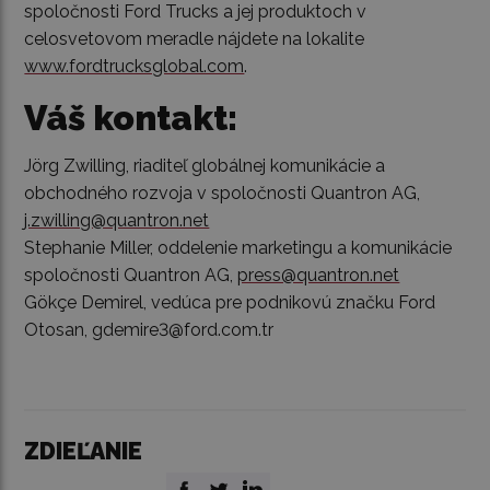
spoločnosti Ford Trucks a jej produktoch v
celosvetovom meradle nájdete na lokalite
www.fordtrucksglobal.com
.
Váš kontakt:
Jörg Zwilling, riaditeľ globálnej komunikácie a
obchodného rozvoja v spoločnosti Quantron AG,
j.zwilling@quantron.net
Stephanie Miller, oddelenie marketingu a komunikácie
spoločnosti Quantron AG,
press@quantron.net
Gökçe Demirel, vedúca pre podnikovú značku Ford
Otosan, gdemire3@ford.com.tr
ZDIEĽANIE