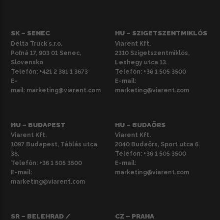
SK – SENEC
HU – SZIGETSZENTMIKLÓS
Delta Truck s.r.o.
Viarent Kft.
Poľná 17, 903 01 Senec,
2310 Szigetszentmiklós,
Slovensko
Leshegy utca 13.
Telefón:
+421 2 381 1 3673
Telefón:
+36 1 505 3500
E-
E-mail:
mail:
marketing@viarent.com
marketing@viarent.com
HU – BUDAPEST
HU – BUDAÖRS
Viarent Kft.
Viarent Kft.
1097 Budapest, Táblás utca
2040 Budaörs, Sport utca 6.
38.
Telefon:
+36 1 505 3500
Telefón:
+36 1 505 3500
E-mail:
E-mail:
marketing@viarent.com
marketing@viarent.com
SR – BELEHRAD /
CZ – PRAHA