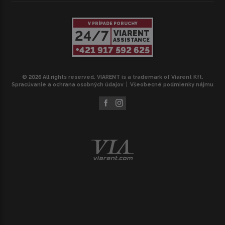
V PRÍPADE PORUCHY
24/7
VIARENT
ASSISTANCE
+421 917 592 625
© 2026 All rights reserved. VIARENT is a trademark of Viarent Kft.
Spracúvanie a ochrana osobných údajov
Všeobecné podmienky nájmu