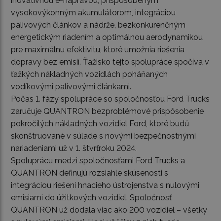
inovatívnou e-nápravou, prispôsobeným
vysokovýkonným akumulátorom, integráciou
palivových článkov a nádrže, bezkonkurenčným
energetickým riadením a optimálnou aerodynamikou
pre maximálnu efektivitu, ktoré umožnia riešenia
dopravy bez emisií. Ťažisko tejto spolupráce spočíva v
ťažkých nákladných vozidlách poháňaných
vodíkovými palivovými článkami.
Počas 1. fázy spolupráce so spoločnosťou Ford Trucks
zaručuje QUANTRON bezproblémové prispôsobenie
pokročilých nákladných vozidiel Ford, ktoré budú
skonštruované v súlade s novými bezpečnostnými
nariadeniami už v 1. štvrťroku 2024.
Spoluprácu medzi spoločnosťami Ford Trucks a
QUANTRON definujú rozsiahle skúsenosti s
integráciou riešení hnacieho ústrojenstva s nulovými
emisiami do úžitkových vozidiel. Spoločnosť
QUANTRON už dodala viac ako 200 vozidiel – všetky