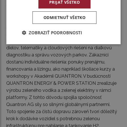
PRIJAŤ VŠETKO
ústrojenstvo využívajúce mimoriadne inovatívnu
technológiu QUANTRON INSIDE. QUANTRON
ODMIETNUŤ VŠETKO
CUSTOMER SOLUTIONS zaisťuje digitálne a fyzické
popredajné riešenia s pomocou celoeurópskej siete
ZOBRAZIŤ PODROBNOSTI
pozostávajúcej zo 700 servisných partnerov, ako aj
ponuku služieb v oblasti údržby, opráv a náhradných
dielov, telematiky a cloudových riešení na diaľkovú
diagnostiku a správu vozových parkov. Zákazníci
dostanú individuálne riešenia: ponuky prenájmu,
financovania a lízingu, ako napríklad školiace kurzy a
workshopy v Akadémii QUANTRON. V budúcnosti
QUANTRON ENERGY & POWER STATION zrealizuje
výrobu zeleného vodíka a zelenej elektriny v rámci
platformy. Z tohto dôvodu spojila spoločnosť
Quantron AG sily so silnými globálnymi partnermi.
Toto spojenie za čistú dopravu zároveň tvorí dôležitý
krok k dodávke vozidiel s potrebnou zelenou
infraštruktúrou pre nabíjanie a tankovanie H2.