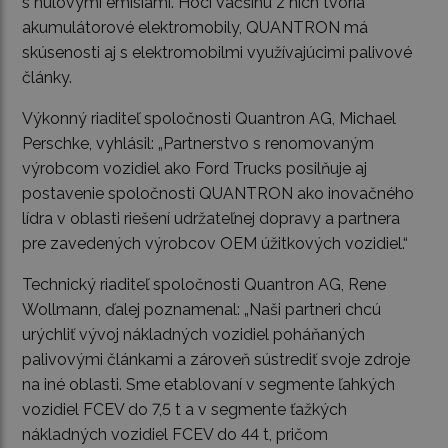
s nulovými emisiami. Hoci väčšinu z nich tvoria
akumulátorové elektromobily, QUANTRON má
skúsenosti aj s elektromobilmi využívajúcimi palivové
články.
Výkonný riaditeľ spoločnosti Quantron AG, Michael
Perschke, vyhlásil: „Partnerstvo s renomovaným
výrobcom vozidiel ako Ford Trucks posilňuje aj
postavenie spoločnosti QUANTRON ako inovačného
lídra v oblasti riešení udržateľnej dopravy a partnera
pre zavedených výrobcov OEM úžitkových vozidiel.“
Technický riaditeľ spoločnosti Quantron AG, Rene
Wollmann, ďalej poznamenal: „Naši partneri chcú
urýchliť vývoj nákladných vozidiel poháňaných
palivovými článkami a zároveň sústrediť svoje zdroje
na iné oblasti. Sme etablovaní v segmente ľahkých
vozidiel FCEV do 7,5 t a v segmente ťažkých
nákladných vozidiel FCEV do 44 t, pričom