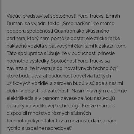
Vedúci predstaviteľ spoločnosti Ford Trucks, Emrah
Duman, sa vyjadril takto: „Sme nadšení, že máme
podporu spoločnosti Quantron ako skúseného
partnera, ktorý nám pomôže dostať elektrické ťažké
nákladné vozidlá s palivovými článkami k zákazníkom.
Táto spolupráca sľubuje, že v budúcnosti prinesie
hodnotné výsledky. Spoločnosť Ford Trucks sa
zaviazala, že investuje do inovatívnych technológií,
ktoré budú utvárať budúcnosť odvetvia ťažkých
úžitkových vozidiel a zároveň budú v súlade s našimi
cieľmi v oblasti udržateľnosti. Naším hlavným cieľom je
elektrifikácia a v tesnom závese za ňou nasledujú
pokroky vo vodíkovej technológii. Keďže máme k
dispozícii množstvo rôznych sľubných
technologických talentov a možností, darí sa nám
rýchlo a úspešne napredovať.“