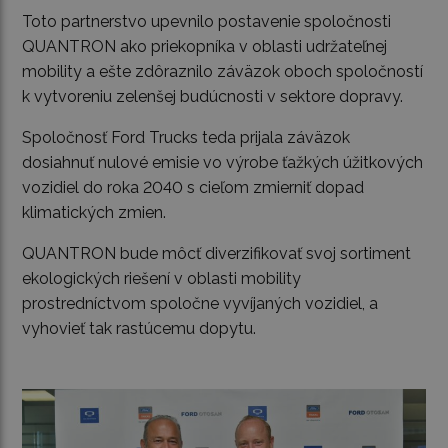
Toto partnerstvo upevnilo postavenie spoločnosti
QUANTRON ako priekopníka v oblasti udržateľnej
mobility a ešte zdôraznilo záväzok oboch spoločností
k vytvoreniu zelenšej budúcnosti v sektore dopravy.
Spoločnosť Ford Trucks teda prijala záväzok
dosiahnuť nulové emisie vo výrobe ťažkých úžitkových
vozidiel do roka 2040 s cieľom zmierniť dopad
klimatických zmien.
QUANTRON bude môcť diverzifikovať svoj sortiment
ekologických riešení v oblasti mobility
prostredníctvom spoločne vyvíjaných vozidiel, a
vyhovieť tak rastúcemu dopytu.