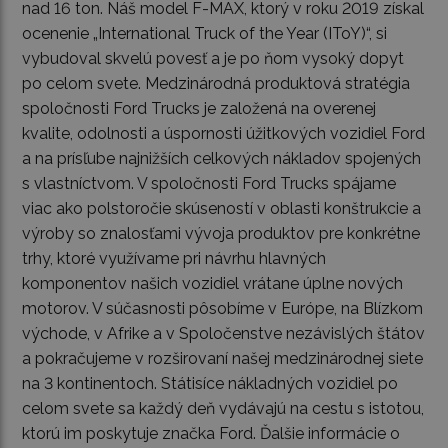
nad 16 ton. Náš model F-MAX, ktorý v roku 2019 získal
ocenenie „International Truck of the Year (IToY)“, si
vybudoval skvelú povesť a je po ňom vysoký dopyt
po celom svete. Medzinárodná produktová stratégia
spoločnosti Ford Trucks je založená na overenej
kvalite, odolnosti a úspornosti úžitkových vozidiel Ford
a na prísľube najnižších celkových nákladov spojených
s vlastníctvom. V spoločnosti Ford Trucks spájame
viac ako polstoročie skúseností v oblasti konštrukcie a
výroby so znalosťami vývoja produktov pre konkrétne
trhy, ktoré využívame pri návrhu hlavných
komponentov našich vozidiel vrátane úplne nových
motorov. V súčasnosti pôsobíme v Európe, na Blízkom
východe, v Afrike a v Spoločenstve nezávislých štátov
a pokračujeme v rozširovaní našej medzinárodnej siete
na 3 kontinentoch. Státisíce nákladných vozidiel po
celom svete sa každý deň vydávajú na cestu s istotou,
ktorú im poskytuje značka Ford. Ďalšie informácie o