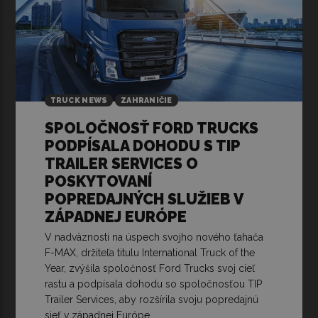
TRUCK NEWS
ZAHRANIČIE
SPOLOČNOSŤ FORD TRUCKS
PODPÍSALA DOHODU S TIP
TRAILER SERVICES O
POSKYTOVANÍ
POPREDAJNÝCH SLUŽIEB V
ZÁPADNEJ EURÓPE
V nadväznosti na úspech svojho nového ťahača
F-MAX, držiteľa titulu International Truck of the
Year, zvýšila spoločnosť Ford Trucks svoj cieľ
rastu a podpísala dohodu so spoločnosťou TIP
Trailer Services, aby rozšírila svoju popredajnú
sieť v západnej Európe.