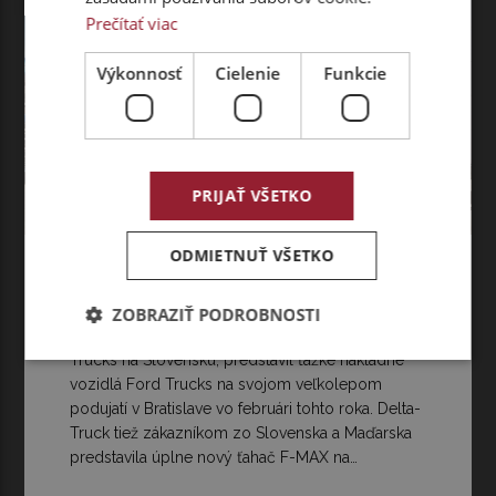
Prečítať viac
Výkonnosť
Cielenie
Funkcie
PRIJAŤ VŠETKO
TRUCK NEWS
ODMIETNUŤ VŠETKO
FORD TRUCKS OPENING DAY
2019
ZOBRAZIŤ PODROBNOSTI
Delta-Truck, výhradný zástupca značky Ford
Trucks na Slovensku, predstavil ťažké nákladné
vozidlá Ford Trucks na svojom veľkolepom
podujatí v Bratislave vo februári tohto roka. Delta-
Truck tiež zákazníkom zo Slovenska a Maďarska
predstavila úplne nový ťahač F-MAX na…