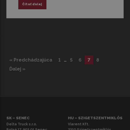
Čítať ďalej
« Predchádzajúca
1
…
5
6
7
8
Ďalej »
SK – SENEC
HU – SZIGETSZENTMIKLÓS
Delta Truck s.r.o.
Viarent Kft.
Poľná 17, 903 01 Senec,
2310 Szigetszentmiklós,