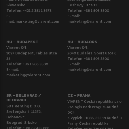
Slovensko
Leshegy utca 13.
Telefón:
+421 2 381 1 3673
Telefón:
+36 1 505 3500
E-
E-mail:
mail:
marketing@viarent.com
marketing@viarent.com
HU – BUDAPEST
HU – BUDAÖRS
Viarent Kft.
Viarent Kft.
1097 Budapest, Táblás utca
2040 Budaörs, Sport utca 6.
38.
Telefon:
+36 1 505 3500
Telefón:
+36 1 505 3500
E-mail:
E-mail:
marketing@viarent.com
marketing@viarent.com
SR – BELEHRAD /
CZ – PRAHA
BEOGRAD
VIARENT Česká republika s.r.o.
SDT Renting D.O.O.
Prologis Park Prague-Rudná
Sretenjska 4, 11272,
DC4
Dobanovci,
K Vypichu 1086, 252 19 Rudná u
Beograd, Srbsko
Prahy, Česká republika
Telefón:
+381 62 425 888
Telefon:
+420 739 054 384