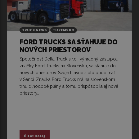
TRUCK NEWS
TUZEMSKO
FORD TRUCKS SA SŤAHUJE DO
NOVÝCH PRIESTOROV
Spoločnosť Delta-Truck s.r.o., výhradný zástupca
značky Ford Trucks na Slovensku, sa sťahuje do
nových priestorov. Svoje hlavné sídlo bude mať
v Senci. Značka Ford Trucks má na slovenskom
trhu dlhodobé plány a tomu prispôsobila aj nové
priestory…
Čítať ďalej