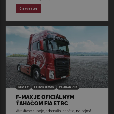
Čítať ďalej
ŠPORT
TRUCK NEWS
ZAHRANIČIE
F-MAX JE OFICIÁLNYM
ŤAHAČOM FIA ETRC
Atraktívne súboje, adrenalín, napätie, no najmä