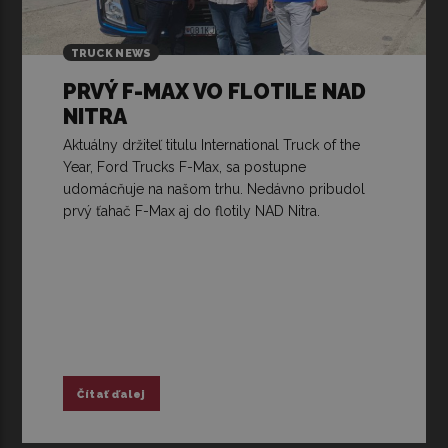
TRUCK NEWS
PRVÝ F-MAX VO FLOTILE NAD
NITRA
Aktuálny držiteľ titulu International Truck of the
Year, Ford Trucks F-Max, sa postupne
udomácňuje na našom trhu. Nedávno pribudol
prvý ťahač F-Max aj do flotily NAD Nitra.
Čítať ďalej