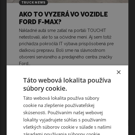
TRUCK NEWS
AKO TO VYZERÁ VO VOZIDLE
FORD F-MAX?
Nákladné autá sme zatiaľ na portáli TOUCHIT
netestovali, ale to sa očividne mení. Aj sem totiž
prichádza pokročilá IT výbava prispôsobená pre
diaľkovú prepravu. Boli sme na slávnostnom
otvorení servisného a predajného centra značky
Ford…
×
Táto webová lokalita používa
súbory cookie.
Táto webová lokalita používa súbory
cookie na zlepšenie používateľskej
Čítať ďalej
skúsenosti. Používaním našej webovej
lokality vyjadrujete súhlas s používaním
všetkých súborov cookie v súlade s našimi
zásadami používania súborov cookie.