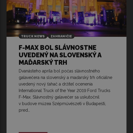
TRUCK NEWS
ZAHRANIČIE
F-MAX BOL SLÁVNOSTNE
UVEDENÝ NA SLOVENSKÝ A
MAĎARSKÝ TRH
Dvanásteho apríla bol počas slávnostného
galavečera na slovenský a maďarský trh oficiálne
uvedený nový ťahač a držiteľ ocenenia
International Truck of the Year 2019 Ford Trucks
F-Max. Slávnostný galavečer sa uskutočnil
v budove múzea Szépművészeti v Budapešti,
pred…