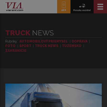
APP
Ponuka vozidiel
TRUCK
NEWS
Rubriky
AUTOMOBILOVÝ PRIEMYSEL
DOPRAVA
FOTO
ŠPORT
TRUCK NEWS
TUZEMSKO
ZAHRANIČIE