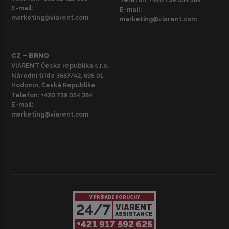
E-mail:
E-mail:
marketing@viarent.com
marketing@viarent.com
CZ – BRNO
VIARENT Česká republika s.r.o.
Národní třída 3687/42, 695 01
Hodonín, Česká Republika
Telefon:
+420 739 054 384
E-mail:
marketing@viarent.com
V PRÍPADE PORUCHY
24/7
VIARENT
ASSISTANCE
+421 917 592 625