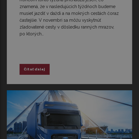
znamená, že v nasledujúcich týždňoch budeme
musieť jazdiť v daždi a na mokrých cestách čoraz
častejšie. V novembri sa môžu vyskytnúť
zľadovatené cesty v dôsledku ranných mrazov,
po ktorých…
Čítať ďalej