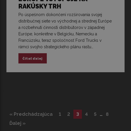
RAKÚSKY TRH
Po úspešnom dokončení rozširovania svojej
distribučnej siete vo východnej a strednej Európe
a rozbehnutí činnosti distribútorov v západnej
Európe, konkrétne v Belgicku, Nemecku a
Francúzsku, teraz spoločnosť Ford Trucks v
rámci svojho strategického plánu rastu…
Čítať ďalej
« Predchádzajúca
1
2
3
4
5
…
8
Ďalej »