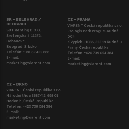
SR – BELEHRAD /
CZ – PRAHA
BEOGRAD
VIARENT Česká republika s.r.o.
SDT Renting D.O.O.
Prologis Park Prague-Rudná
Sretenjska 4, 11272,
DC4
Dobanovci,
K Vypichu 1086, 252 19 Rudná u
Beograd, Srbsko
Prahy, Česká republika
Telefón:
+381 62 425 888
Telefon:
+420 739 054 384
E-mail:
E-mail:
marketing@viarent.com
marketing@viarent.com
CZ – BRNO
VIARENT Česká republika s.r.o.
Národní třída 3687/42, 695 01
Hodonín, Česká Republika
Telefon:
+420 739 054 384
E-mail:
marketing@viarent.com