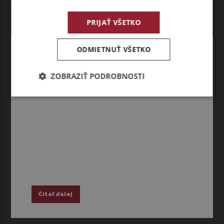
PRIJAŤ VŠETKO
TRUCK NEWS
ODMIETNUŤ VŠETKO
KRÁSNE SVIATKY A ÚSPEŠNÝ
NOVÝ ROK VÁM PRAJE
ZOBRAZIŤ PODROBNOSTI
VIARENT!
Čítať ďalej