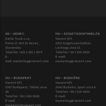
SK – SENEC
HU – SZIGETSZENTMIKLÓS
Delta Truck s.r.o.
Viarent Kft.
Poľná 17, 903 01 Senec,
2310 Szigetszentmiklós,
Slovensko
Leshegy utca 13.
Telefón:
+421 2 381 1 3673
Telefón:
+36 1 505 3500
E-
E-mail:
mail:
marketing@viarent.com
marketing@viarent.com
HU – BUDAPEST
HU – BUDAÖRS
Viarent Kft.
Viarent Kft.
1097 Budapest, Táblás utca
2040 Budaörs, Sport utca 6.
38.
Telefon:
+36 1 505 3500
Telefón:
+36 1 505 3500
E-mail:
E-mail:
marketing@viarent.com
marketing@viarent.com