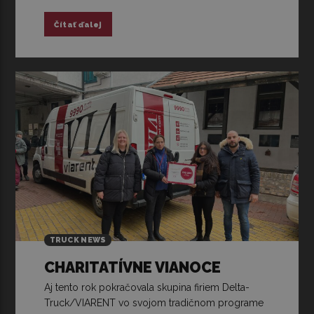
Čítať ďalej
TRUCK NEWS
CHARITATÍVNE VIANOCE
Aj tento rok pokračovala skupina firiem Delta-
Truck/VIARENT vo svojom tradičnom programe