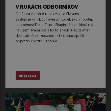
V RUKÁCH ODBORNÍKOV
Od februára tohto roku už aj na Slovensku
zastupuje výrobcu návesov Kögel, ako importér,
spoločnosť Delta-Truck. Skupina firiem, ktorá má
na území Maďarska s touto značkou už takmer
dvadsaťročné skúsenosti, chce zabezpečiť
poprednú pozíciu značky…
Čítať ďalej