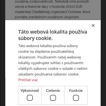
sociálnej zodpovednosti. Tentokrát sme poskytli
vecné a finančné dary v hodnote 2000 EUR
maďarskej Charitatívnej organizácii Ochrana, ktorá
pomáha zraniteľným sociálnym skupinám.
×
Táto webová lokalita používa
súbory cookie.
Táto webová lokalita používa súbory
Čítať ďalej
cookie na zlepšenie používateľskej
skúsenosti. Používaním našej webovej
lokality vyjadrujete súhlas s používaním
všetkých súborov cookie v súlade s našimi
zásadami používania súborov cookie.
Prečítať viac
Výkonnosť
Cielenie
Funkcie