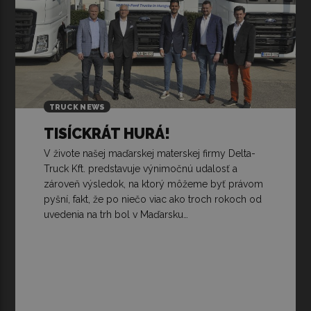
TRUCK NEWS
TISÍCKRÁT HURÁ!
V živote našej maďarskej materskej firmy Delta-
Truck Kft. predstavuje výnimočnú udalosť a
zároveň výsledok, na ktorý môžeme byť právom
pyšní, fakt, že po niečo viac ako troch rokoch od
uvedenia na trh bol v Maďarsku…