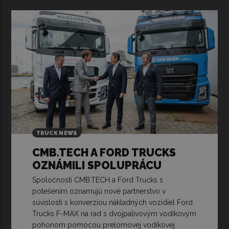
TRUCK NEWS
CMB.TECH A FORD TRUCKS
OZNÁMILI SPOLUPRÁCU
Spoločnosti CMB.TECH a Ford Trucks s
potešením oznamujú nové partnerstvo v
súvislosti s konverziou nákladných vozidiel Ford
Trucks F-MAX na rad s dvojpalivovým vodíkovým
pohonom pomocou prelomovej vodíkovej