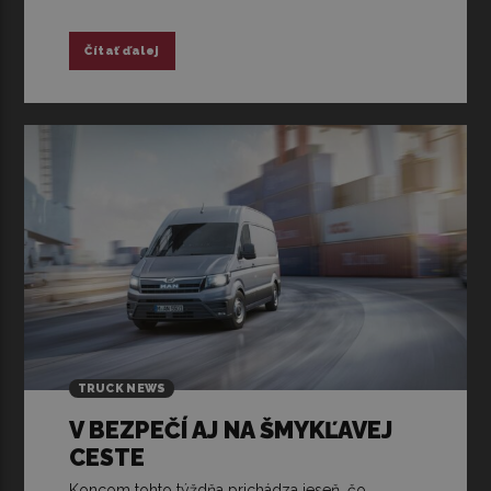
Čítať ďalej
TRUCK NEWS
V BEZPEČÍ AJ NA ŠMYKĽAVEJ
CESTE
Koncom tohto týždňa prichádza jeseň, čo