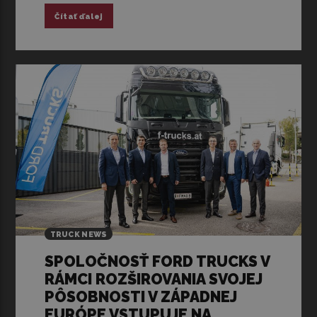
Čítať ďalej
TRUCK NEWS
SPOLOČNOSŤ FORD TRUCKS V
RÁMCI ROZŠIROVANIA SVOJEJ
PÔSOBNOSTI V ZÁPADNEJ
EURÓPE VSTUPUJE NA