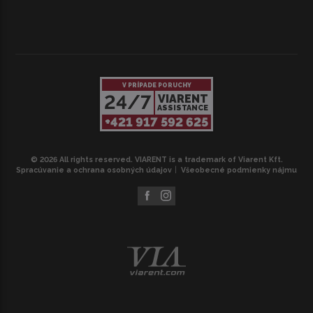
V PRÍPADE PORUCHY
24/7
VIARENT
ASSISTANCE
+421 917 592 625
© 2026 All rights reserved. VIARENT is a trademark of Viarent Kft.
Spracúvanie a ochrana osobných údajov
Všeobecné podmienky nájmu