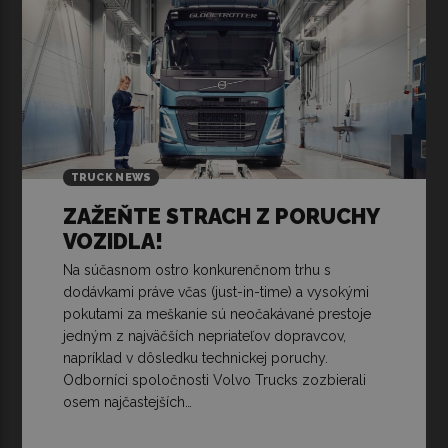
TRUCK NEWS
ZAŽEŇTE STRACH Z PORUCHY
VOZIDLA!
Na súčasnom ostro konkurenčnom trhu s
dodávkami práve včas (just-in-time) a vysokými
pokutami za meškanie sú neočakávané prestoje
jedným z najväčších nepriateľov dopravcov,
napríklad v dôsledku technickej poruchy.
Odborníci spoločnosti Volvo Trucks zozbierali
osem najčastejších…