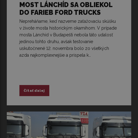
MOST LÁNCHÍD SA OBLIEKOL
DO FARIEB FORD TRUCKS
Nepreháňame, keď nazveme zaťažovaciu skúšku
v živote mosta historickým okamihom. V prípade
mosta Lánchíd v Budapešti nebola táto udalosť
jedinou tohto druhu, avšak testovanie
uskutočnené 12. novembra bolo zo všetkých
azda najkomplexnejšie a prispela k…
Čítať ďalej