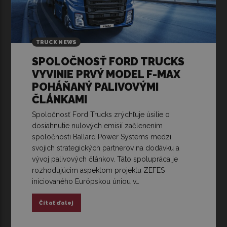
TRUCK NEWS
SPOLOČNOSŤ FORD TRUCKS
VYVINIE PRVÝ MODEL F-MAX
POHÁŇANÝ PALIVOVÝMI
ČLÁNKAMI
Spoločnosť Ford Trucks zrýchľuje úsilie o
dosiahnutie nulových emisií začlenením
spoločnosti Ballard Power Systems medzi
svojich strategických partnerov na dodávku a
vývoj palivových článkov. Táto spolupráca je
rozhodujúcim aspektom projektu ZEFES
iniciovaného Európskou úniou v…
Čítať ďalej